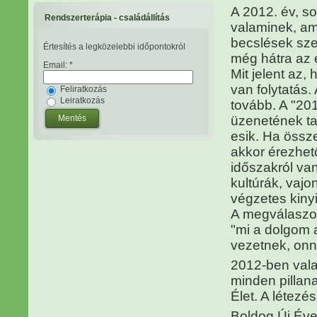
A 2012. év, so
Rendszerterápia - családállítás
valaminek, am
becslések szer
Értesítés a legközelebbi időpontokról
még hátra az é
Email:
*
Mit jelent az
van folytatás.
Feliratkozás
Leiratkozás
tovább. A "201
üzenetének tar
esik. Ha össze
akkor érezhet
időszakról va
kultúrák, vaj
végzetes kiny
A megválaszolh
"mi a dolgom 
vezetnek, onn
2012-ben vala
minden pillan
Élet. A létezés
Boldog Új Év