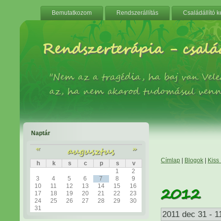
Bemutatkozom
Rendszerállítás
Családállító 
Rendszerterápia - család
"Nem az a tragédia, ha baj van Ve
az, ha nem akarod tudomásul venn
Naptár
«
augusztus
»
Címlap
|
Blogok
|
Kiss
h
k
s
c
p
s
v
1
2
3
4
5
6
7
8
9
10
11
12
13
14
15
16
2012
17
18
19
20
21
22
23
24
25
26
27
28
29
30
31
2011 dec 31 - 1