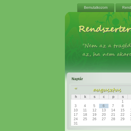
Bemutatkozom
Rends
Rendszerter
"Nem az a tragéd
az, ha nem akar
Naptár
«
augusztus
h
k
s
c
p
s
1
3
4
5
6
7
8
10
11
12
13
14
15
17
18
19
20
21
22
24
25
26
27
28
29
31