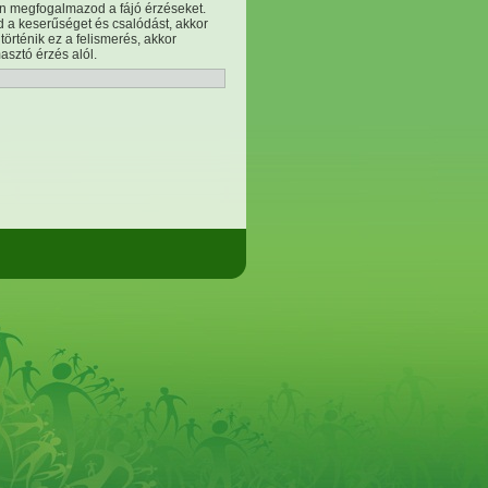
tén megfogalmazod a fájó érzéseket.
d a keserűséget és csalódást, akkor
örténik ez a felismerés, akkor
asztó érzés alól.