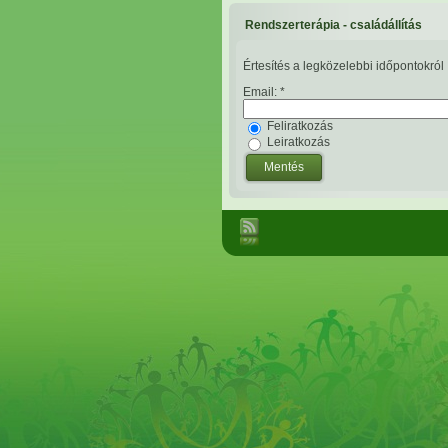
Rendszerterápia - családállítás
Értesítés a legközelebbi időpontokról
Email:
*
Feliratkozás
Leiratkozás