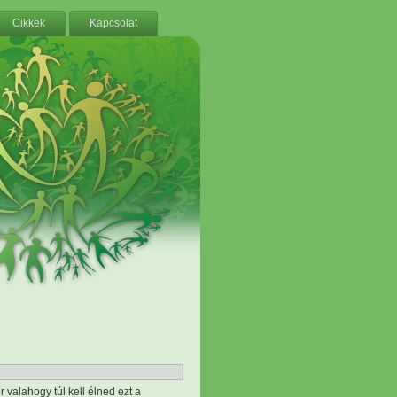
Cikkek
Kapcsolat
 valahogy túl kell élned ezt a