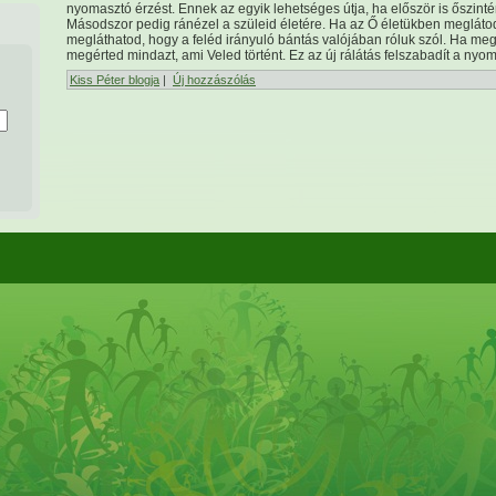
nyomasztó érzést. Ennek az egyik lehetséges útja, ha először is őszin
Másodszor pedig ránézel a szüleid
életére. Ha az Ő életükben megláto
megláthatod, hogy a feléd irányuló bántás valójában róluk szól. Ha megt
megérted mindazt, ami Veled történt. Ez az új rálátás felszabadít a nyom
Kiss Péter blogja
|
Új hozzászólás