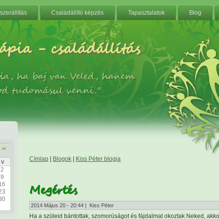
zerállítás
Családállító képzés
Tapasztalatok
Blog
ápia - családállítás
ia, ha baj van Veled, hanem
od tudomásul venni."
»
Címlap
|
Blogok
|
Kiss Péter blogja
v
2
9
16
Megértés
23
30
2014 Május 20 - 20:44 | Kiss Péter
Ha a szüleid bántottak, szomorúságot és fájdalmat okoztak Neked, akkor