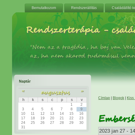
Bemutatkozom
Rendszerállítás
Családállító 
Rendszerterápia - család
"Nem az a tragédia, ha baj van Ve
az, ha nem akarod tudomásul venn
Naptár
«
augusztus
»
Címlap
|
Blogok
|
Kiss
h
k
s
c
p
s
v
1
2
3
4
5
6
7
8
9
10
11
12
13
14
15
16
Embersé
17
18
19
20
21
22
23
24
25
26
27
28
29
30
31
2023 jan 27 - 1