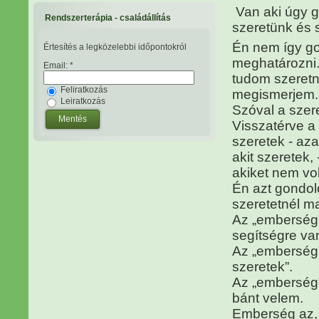
Van aki úgy g
Rendszerterápia - családállítás
szeretünk és s
Én nem így gon
Értesítés a legközelebbi időpontokról
meghatározni.
Email:
*
tudom szeretni
Feliratkozás
megismerjem.
Leiratkozás
Szóval a szer
Visszatérve a
szeretek - aza
akit szeretek,
akiket nem vo
Én azt gondol
szeretetnél m
Az „emberség” 
segítségre va
Az „emberség”
szeretek”.
Az „emberség” 
bánt velem.
Emberség az,