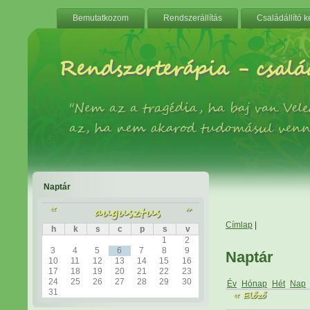
Bemutatkozom
Rendszerállítás
Családállító 
Rendszerterápia - család
"Nem az a tragédia, ha baj van Ve
az, ha nem akarod tudomásul venn
Naptár
«
augusztus
»
Címlap
|
h
k
s
c
p
s
v
1
2
3
4
5
6
7
8
9
Naptár
10
11
12
13
14
15
16
17
18
19
20
21
22
23
24
25
26
27
28
29
30
Év
Hónap
Hét
Nap
31
« Előző