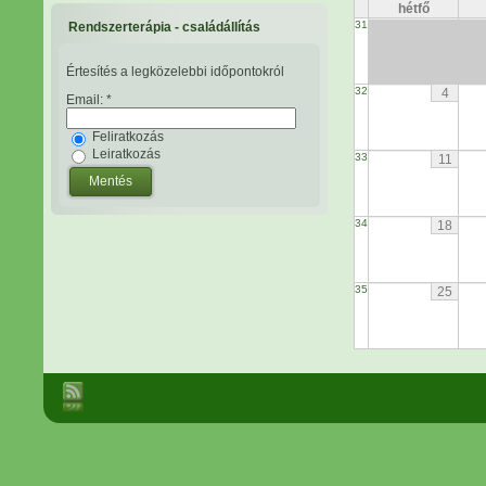
hétfő
31
Rendszerterápia - családállítás
Értesítés a legközelebbi időpontokról
32
4
Email:
*
Feliratkozás
Leiratkozás
33
11
34
18
35
25