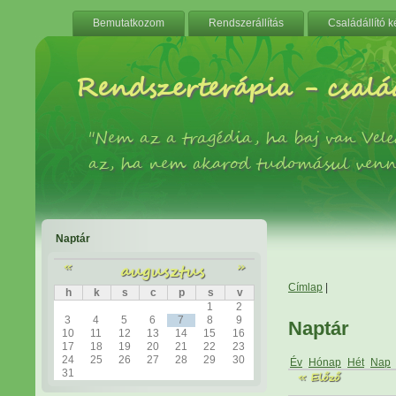
Bemutatkozom
Rendszerállítás
Családállító 
Rendszerterápia - család
"Nem az a tragédia, ha baj van Ve
az, ha nem akarod tudomásul venn
Naptár
«
augusztus
»
Címlap
|
h
k
s
c
p
s
v
1
2
3
4
5
6
7
8
9
Naptár
10
11
12
13
14
15
16
17
18
19
20
21
22
23
24
25
26
27
28
29
30
Év
Hónap
Hét
Nap
31
« Előző