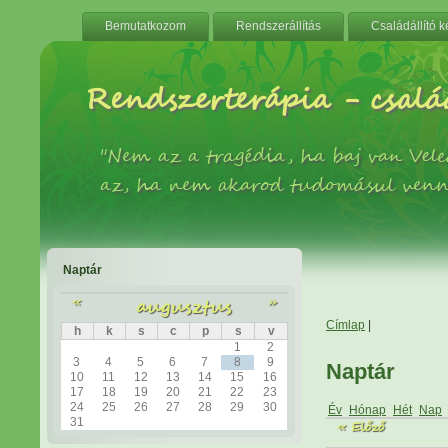
Bemutatkozom
Rendszerállítás
Családállító 
Rendszerterápia - család
"Nem az a tragédia, ha baj van Ve
az, ha nem akarod tudomásul venn
Naptár
«
augusztus
»
Címlap
|
h
k
s
c
p
s
v
1
2
3
4
5
6
7
8
9
Naptár
10
11
12
13
14
15
16
17
18
19
20
21
22
23
24
25
26
27
28
29
30
Év
Hónap
Hét
Nap
31
« Előző