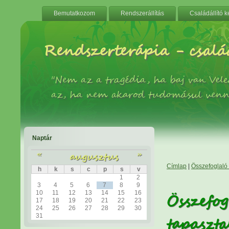
Bemutatkozom
Rendszerállítás
Családállító 
Rendszerterápia - család
"Nem az a tragédia, ha baj van Ve
az, ha nem akarod tudomásul venn
Naptár
«
augusztus
»
Címlap
|
Összefoglaló -
h
k
s
c
p
s
v
1
2
3
4
5
6
7
8
9
10
11
12
13
14
15
16
Összefog
17
18
19
20
21
22
23
24
25
26
27
28
29
30
31
tapaszta