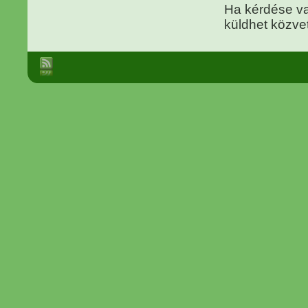
Ha kérdése va
küldhet közvet