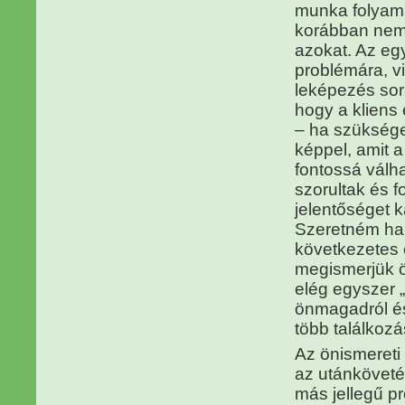
munka folyamá
korábban nem 
azokat. Az eg
problémára, vi
leképezés sorá
hogy a kliens 
– ha szükséges
képpel, amit a
fontossá válh
szorultak és f
jelentőséget k
Szeretném hang
következetes 
megismerjük ö
elég egyszer 
önmagadról és
több találkoz
Az önismereti
az utánköveté
más jellegű pr