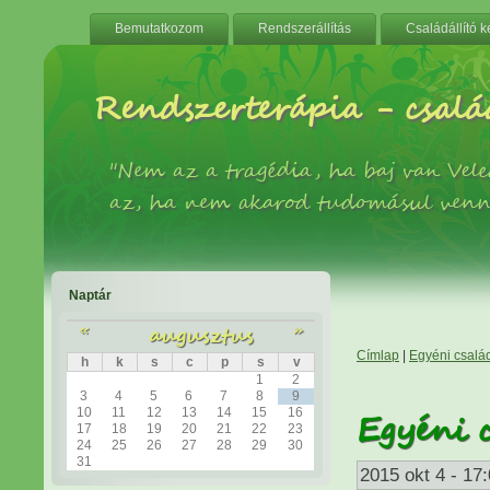
Bemutatkozom
Rendszerállítás
Családállító 
Rendszerterápia - család
"Nem az a tragédia, ha baj van Ve
az, ha nem akarod tudomásul venn
Naptár
«
augusztus
»
Címlap
|
Egyéni család
h
k
s
c
p
s
v
1
2
3
4
5
6
7
8
9
10
11
12
13
14
15
16
Egyéni 
17
18
19
20
21
22
23
24
25
26
27
28
29
30
31
2015 okt 4 - 17