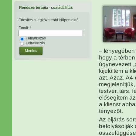
Rendszerterápia - családállítás
Értesítés a legközelebbi időpontokról
Email:
*
Feliratkozás
Leiratkozás
– lényegében 
hogy a térben 
úgynevezett „
kijelöltem a k
azt. Azaz, A4
megjelenítjük,
testvér, társ, 
elősegítem azz
a klienst abban
tényezőt.
Az eljárás so
befolyásolják 
összefüggésekr